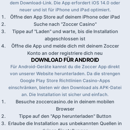
dem Download-Link. Die App erfordert iOS 14.0 oder
neuer und ist für iPhone und iPad optimiert.
Öffne den App Store auf deinem iPhone oder iPad
Suche nach "Zoccer Casino"
Tippe auf "Laden" und warte, bis die Installation
abgeschlossen ist
Öffne die App und melde dich mit deinem Zoccer
Konto an oder registriere dich neu
DOWNLOAD FÜR ANDROID
Für Android-Geräte kannst du die Zoccer App direkt
von unserer Website herunterladen. Da die strengen
Google Play Store Richtlinien Casino-Apps
einschränken, bieten wir den Download als APK-Datei
an. Die Installation ist sicher und einfach.
Besuche zoccercasino.de in deinem mobilen
Browser
Tippe auf den "App herunterladen" Button
Erlaube die Installation aus unbekannten Quellen in