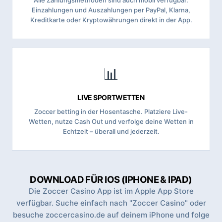
Alle Zahlungsmethoden sind auch mobil verfügbar.
Einzahlungen und Auszahlungen per PayPal, Klarna,
Kreditkarte oder Kryptowährungen direkt in der App.
📊
LIVE SPORTWETTEN
Zoccer betting in der Hosentasche. Platziere Live-
Wetten, nutze Cash Out und verfolge deine Wetten in
Echtzeit – überall und jederzeit.
DOWNLOAD FÜR IOS (IPHONE & IPAD)
Die Zoccer Casino App ist im Apple App Store
verfügbar. Suche einfach nach "Zoccer Casino" oder
besuche zoccercasino.de auf deinem iPhone und folge