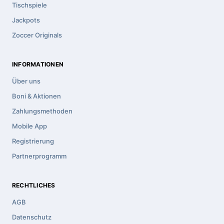
Tischspiele
Jackpots
Zoccer Originals
INFORMATIONEN
Über uns
Boni & Aktionen
Zahlungsmethoden
Mobile App
Registrierung
Partnerprogramm
RECHTLICHES
AGB
Datenschutz