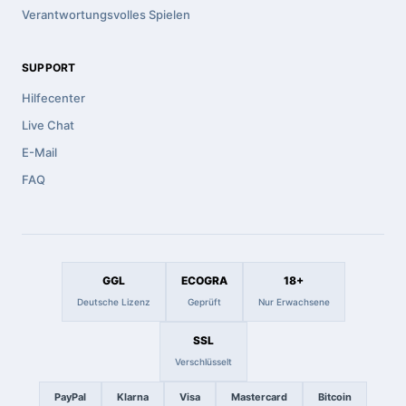
Verantwortungsvolles Spielen
SUPPORT
Hilfecenter
Live Chat
E-Mail
FAQ
GGL
ECOGRA
18+
Deutsche Lizenz
Geprüft
Nur Erwachsene
SSL
Verschlüsselt
PayPal
Klarna
Visa
Mastercard
Bitcoin