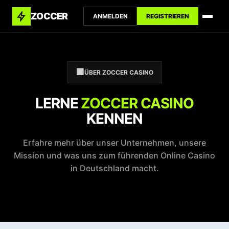
ZOCCER
ANMELDEN
REGISTRIEREN
🏢
ÜBER ZOCCER CASINO
LERNE
ZOCCER CASINO
KENNEN
Erfahre mehr über unser Unternehmen, unsere
Mission und was uns zum führenden Online Casino
in Deutschland macht.